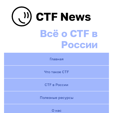
Всё о CTF в
России
Главная
Что такое CTF
CTF в России
Полезные ресурсы
О нас