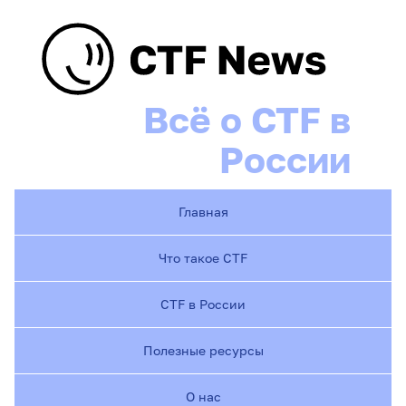
Всё о CTF в
России
Главная
Что такое CTF
CTF в России
Полезные ресурсы
О нас