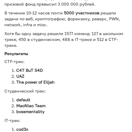
призовой фонд превысил 3 000 000 рублей.
В течение 10-12 часов почти
5000 участников
решали
задачи по веб, криптографию, форензику, реверс, PWN,
network, infra и misc.
Хотя бы одну задачу решили 1577 команд: 127 в школьном
треке, 450 в студенческом, 488 в IT-треке и 512 в CTF-
треке.
Результаты
CTF-трек:
C4T BuT S4D
UAZ
The power of Elijah
Студенческий трек:
default
MaoNiao Team
bossmentality
IT-трек:
cod3x