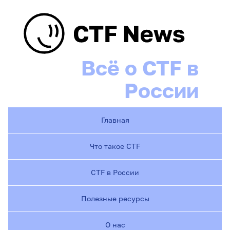
Всё о CTF в
России
Главная
Что такое CTF
CTF в России
Полезные ресурсы
О нас