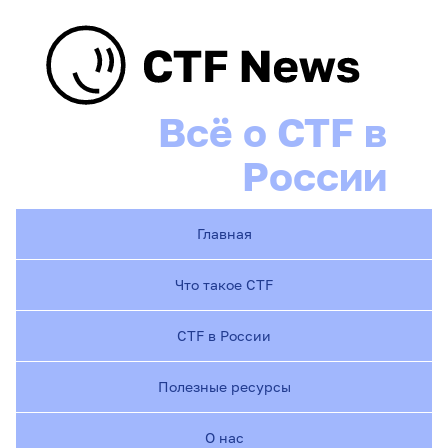
Всё о CTF в
России
Главная
Что такое CTF
CTF в России
Полезные ресурсы
О нас