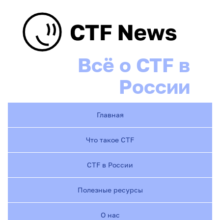
Всё о CTF в
России
Главная
Что такое CTF
CTF в России
Полезные ресурсы
О нас