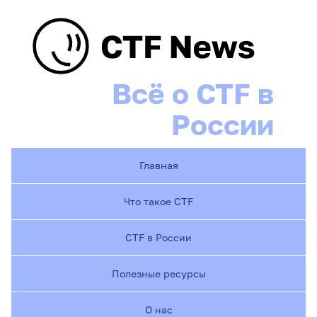
Всё о CTF в
России
Главная
Что такое CTF
CTF в России
Полезные ресурсы
О нас